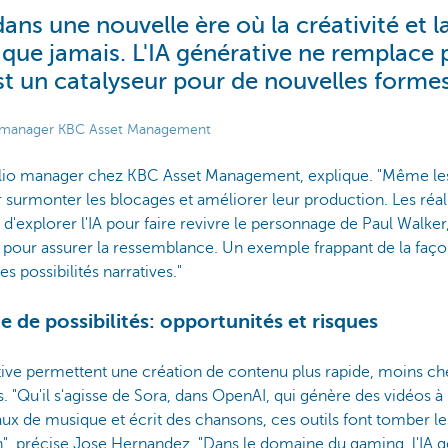
ans une nouvelle ère où la créativité et l
 que jamais. L'IA générative ne remplace 
st un catalyseur pour de nouvelles formes
o manager KBC Asset Management
lio manager chez KBC Asset Management, explique. "Même les
 surmonter les blocages et améliorer leur production. Les réali
 d'explorer l'IA pour faire revivre le personnage de Paul Walker, 
IA pour assurer la ressemblance. Un exemple frappant de la faço
les possibilités narratives."
de possibilités: opportunités et risques
rative permettent une création de contenu plus rapide, moins ch
s. "Qu'il s'agisse de Sora, dans OpenAI, qui génère des vidéos à 
ux de musique et écrit des chansons, ces outils font tomber les
n", précise Jose Hernandez. "Dans le domaine du gaming, l'IA g