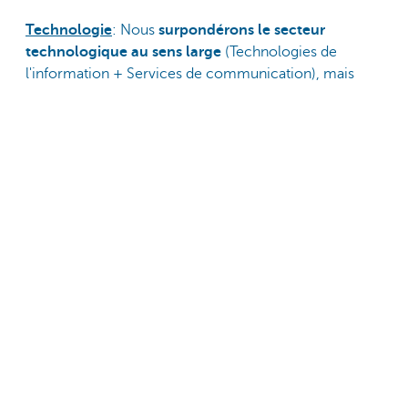
Technologie
: Nous
surpondérons le secteur
technologique au sens large
(Technologies de
l'information + Services de communication), mais
nous prenons quelques bénéfices et ne surpondérons
donc plus fortement les technologies de l'information.
En termes sous-jacents, nous restons positifs sur les
logiciels, les semi-conducteurs et les médias, mais
nous sommes
légèrement négatifs sur le matériel.
Une stratégie d'investissement sur mesure.
Que se passe-t-il à l'échelle mondiale? Et quelles
sont les conséquences pour les marchés
financiers? Dans
la Stratégie d’investissement
KBC
, nous développons nos perspectives
géographiques, sectorielles et thématiques.