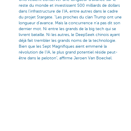
reste du monde et investissent 500 milliards de dollars
dans l'infrastructure de l'IA, entre autres dans le cadre
du projet Stargate. "Les proches du clan Trump ont une
longueur d’avance. Mais la concurrence n'a pas dit son
dernier mot. Ni entre les grands de la big tech qui se
livrent bataille. Ni les autres, le DeepSeek chinois ayant
déjà fait trembler les grands noms de la technologie.
Bien que les Sept Magnifiques aient emmené la
révolution de l'IA, le plus grand potentiel réside peut-
être dans le peloton", affirme Jeroen Van Boeckel.
Cybersécurité
Dans un monde où une cyberguerre et le
sectionnement de câbles sous-marins sont aussi
inquiétants qu’un conflit physique, la protection des
données, des technologies et des infrastructures est la
pierre angulaire de nos activités. "Outre la
cybersécurité, la question de la souveraineté numérique
se pose également", ajoute Jeroen Van Boeckel.
"Voulons-nous encore que nos données soient
stockées sur un serveur situé à 10 000 km? Qui
voulons-nous aux commandes de nos infrastructures