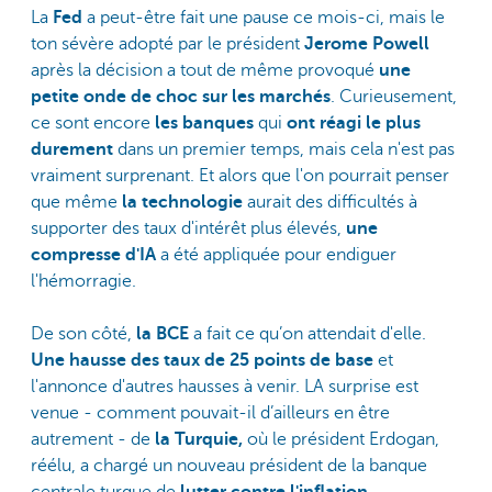
La
Fed
a peut-être fait une pause ce mois-ci, mais le
ton sévère adopté par le président
Jerome Powell
après la décision a tout de même provoqué
une
petite onde de choc sur les marchés
. Curieusement,
ce sont encore
les banques
qui
ont réagi le plus
durement
dans un premier temps, mais cela n'est pas
vraiment surprenant. Et alors que l'on pourrait penser
que même
la technologie
aurait des difficultés à
supporter des taux d'intérêt plus élevés,
une
compresse d'IA
a été appliquée pour endiguer
l'hémorragie.
De son côté,
la BCE
a fait ce qu’on attendait d'elle.
Une hausse des taux de 25 points de base
et
l'annonce d'autres hausses à venir. LA surprise est
venue - comment pouvait-il d’ailleurs en être
autrement - de
la Turquie,
où le président Erdogan,
réélu, a chargé un nouveau président de la banque
centrale turque de
lutter contre l'inflation