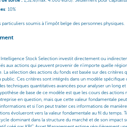
de sortie :
1,32%(max. 4.000 euro). Seulement pour capitalisat
ues
: 10%
s particuliers soumis à l’impôt belge des personnes physiques.
sement
ntelligence Stock Selection investit directement ou indirecte
iés aux actions qui peuvent provenir de n'importe quelle régio
La sélection des actions du fonds est basée sur des critères qua
u public. Ces critères sont intégrés dans un modèle spécifiqu
s techniques quantitatives avancées pour analyser un long et 
hypothèse de base de ce modèle est que les cours des actions ne
treprise en question, mais que cette valeur fondamentale peut 
nformations et si l'on peut traiter ces informations de manière
tions évolueront vers la valeur fondamentale au fil du temps. T
ycle dominant dans la structure du marché et de son impact sur
tif créé par KBC Asset Management estime régulièrement une n