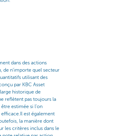
ion.​
ment dans des actions
n, de n'importe quel secteur
ntitatifs utilisant des
e conçu par KBC Asset
large historique de
 reflètent pas toujours la
être estimée si l'on
 efficace.Il est également
outefois, la manière dont
 les critères inclus dans le
ote relative par action,