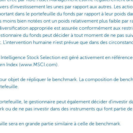
nivers d'investissement les unes par rapport aux autres. Les act
ortant dans le portefeuille du fonds par rapport à leur poids da
ns moins bien notées ont un poids relativement plus faible par r
diversification appropriée est assurée conformément aux restric
gestionnaire du fonds peut décider à tout moment de ne pas su
nt. L'intervention humaine n'est prévue que dans des circonsta
ntelligence Stock Selection est géré activement en référenc
turn Index (www.MSCI.com).
 pour objet de répliquer le benchmark. La composition de benc
efeuille.
portefeuille, le gestionnaire peut également décider d'investir 
k ou de ne pas investir dans des instruments qui font partie 
lle sera en grande partie similaire à celle de benchmark.