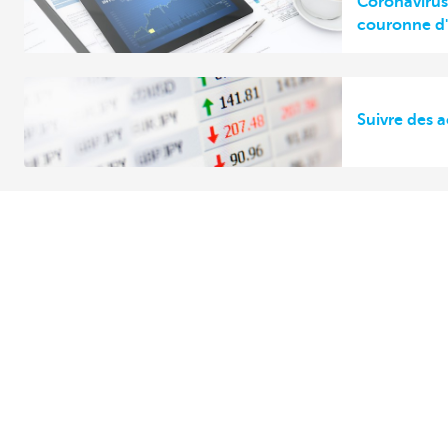
Coronavirus
couronne d'
Suivre des a
Découvrez la gamme complète
Des question
Services de paiements
Trouvez un gest
chez vous
Investir
Contactez-nou
Financer
Une plainte ou 
Assurer
Personnel
Mobilité