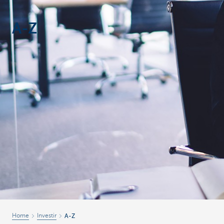
Corporate
A-Z
Home
Investir
A-Z