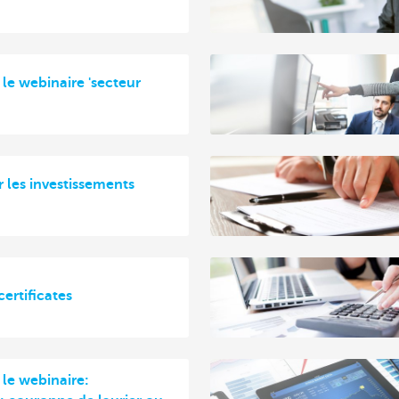
le webinaire 'secteur
 les investissements
certificates
 le webinaire: