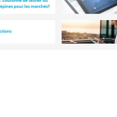
: couronne de laurier ou
épines pour les marchés?
ctions
s?
À propos de nous
ionnaire de relations près de
Commercial Banking
Le groupe KBC
s
Communiqués de presse
des suggestions?
Jobs
Durabilité