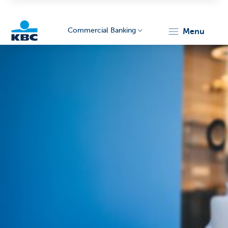
Commercial Banking
menu
KBC
Corporate