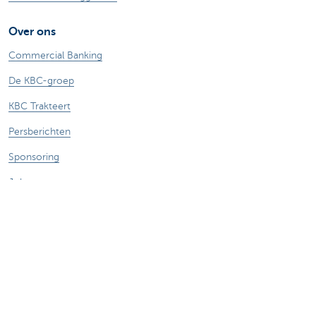
Over ons
Commercial Banking
De KBC-groep
KBC Trakteert
Persberichten
Sponsoring
Jobs
Duurzaamheid
Sitemap
Juridische Informatie
Over KBC