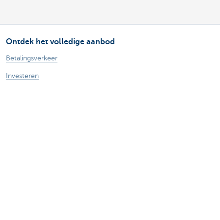
Ontdek het volledige aanbod
Betalingsverkeer
Investeren
Financieren
Verzekeren
Personeel
Mobiliteit
Vragen?
Vind een relatiebeheerder in je buurt
Contacteer ons