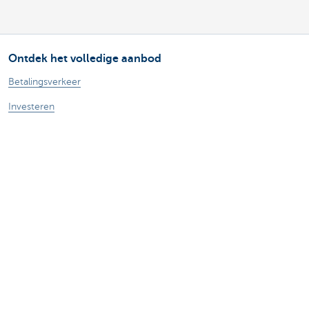
Ontdek het volledige aanbod
Betalingsverkeer
Investeren
Financieren
Verzekeren
Personeel
Mobiliteit
Vragen?
Vind een relatiebeheerder in je buurt
Contacteer ons