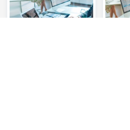
KBC-Flexims FAQ
KBC Busi
gebruike
Heb je vragen over het KBC-Flexims?
Stappenpl
Ontdek de antwoorden op
veelgestelde vragen.