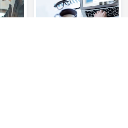
eDocumentBox
k en
Bewaar al je confirmaties van
kieren door
marktenzaaltransacties op een veilige
ereisten.
plaats met de betrouwbare
internetapplicatie eDocumentBox.