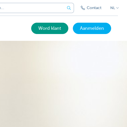
Contact
NL
Word klant
Aanmelden