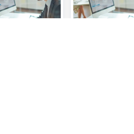
ness Dashboard:
Systeemvereisten
r verwijderen
an
Verhoog uw gebruiksgema
snelheid bij het online ban
te voldoen aan de systeemv