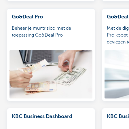
Go&Deal Pro
Go&Deal
Beheer je muntrisico met de
Met de dig
toepassing Go&Deal Pro
Pro koopt 
deviezen t
hier hoe j
Lees hier 
veelgestel
KBC Business Dashboard
KBC Busi