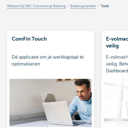
Welkom bij KBC Commercial Banking
Betalingsverkeer
Tools
ComFin Touch
E-volmac
veilig
Dé applicatie om je werkkapitaal te
E-volmacht
optimaliseren
veilig. Be
Dashboar