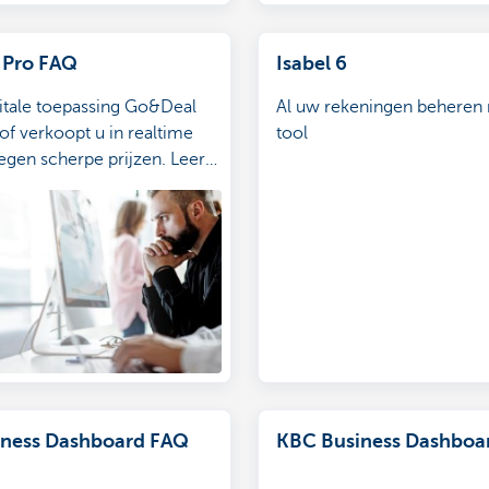
 Pro FAQ
Isabel 6
itale toepassing Go&Deal
Al uw rekeningen beheren
of verkoopt u in realtime
tool
egen scherpe prijzen. Leer
e de toepassing gebruikt.
het antwoord op enkele
de vragen.
ness Dashboard FAQ
KBC Business Dashboa