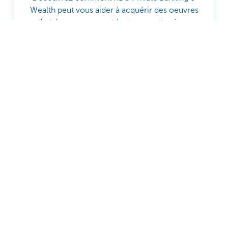
Wealth peut vous aider à acquérir des oeuvres
d'art, les conserver et les transmettre à vos
héritiers.
Découvrez KBC Private
Banking & Wealth
S'abonner à notre lettre
d'information
Cette nouvelle ne constitue ni une recommandation
d'investissement ni un conseil.
Partagez cette page