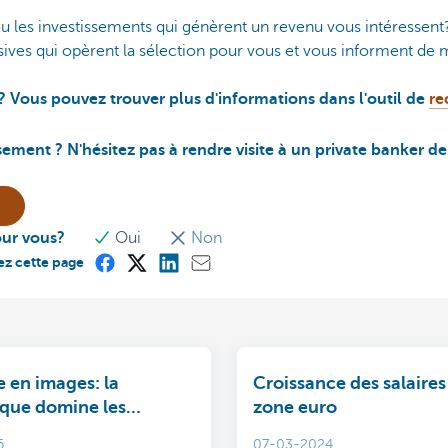
 ou les investissements qui génèrent un revenu vous intéressen
ives qui opèrent la sélection pour vous et vous informent de m
? Vous pouvez trouver plus d'informations dans l'outil de
re
ssement ? N'hésitez pas à rendre visite à un private banker d
our vous?
Oui
Non
ez cette page
 en images: la
Croissance des salaires
ique domine les
zone euro
en février
6
07-03-2024