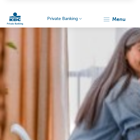
Private Banking
menu
KBC
Particulieren