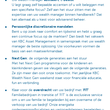
U legt graag zelf bepaalde accenten of u wilt beleggen met
een specifieke focus? Zelf aan het stuur zitten met de
expertise van uw wealth manager binnen handbereik? Dat
kan allemaal als u kiest voor adviserend beheer.
Persoonlijke discretionaire mandaten
Bent u op zoek naar comfort en tijdwinst en hebt u graag
een continue focus op de markten? Dan biedt het vakwerk
van KBC Asset Management in samenspraak met uw wealth
manager de beste oplossing. Uw voorkeuren vormen de
basis van een maatwerkmandaat.
Next Gen
: de volgende generaties aan het stuur
Met het Next Gen programma voor de kinderen en
kleinkinderen geven we vleugels aan de volgende generaties.
Ze zijn meer dan ooit onze toekomst. Het jaarlijkse KBC
Wealth Next Gen weekend staat voor financiële educatie,
fun en verbinding.
overdracht
FIT’
Klaar voor de
van uw bedrijf met ‘
Familiebedrijven in transitie of ‘FIT’ is de exclusieve service
om u en uw familie te begeleiden bij een overname of de
verkoop van uw bedrijf. Onze energieke
ondernemingsfiscalisten en vastgoedplanners begeleiden u