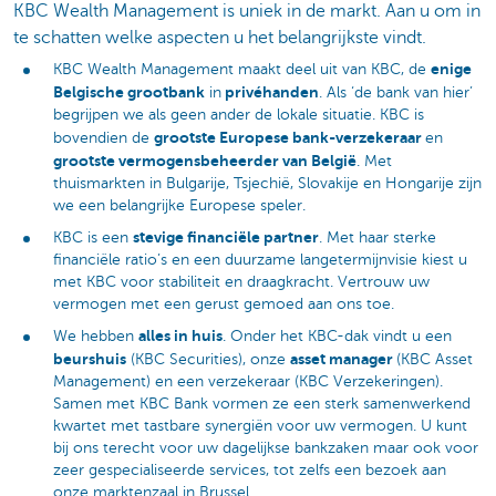
KBC Wealth Management is uniek in de markt. Aan u om in
te schatten welke aspecten u het belangrijkste vindt.
enige
KBC Wealth Management maakt deel uit van KBC, de
Belgische grootbank
privéhanden
in
. Als ‘de bank van hier’
begrijpen we als geen ander de lokale situatie. KBC is
grootste Europese bank-verzekeraar
bovendien de
en
grootste vermogensbeheerder van België
. Met
thuismarkten in Bulgarije, Tsjechië, Slovakije en Hongarije zijn
we een belangrijke Europese speler.
stevige financiële partner
KBC is een
. Met haar sterke
financiële ratio’s en een duurzame langetermijnvisie kiest u
met KBC voor stabiliteit en draagkracht. Vertrouw uw
vermogen met een gerust gemoed aan ons toe.
alles in huis
We hebben
. Onder het KBC-dak vindt u een
beurshuis
asset manager
(KBC Securities), onze
(KBC Asset
Management) en een verzekeraar (KBC Verzekeringen).
Samen met KBC Bank vormen ze een sterk samenwerkend
kwartet met tastbare synergiën voor uw vermogen. U kunt
bij ons terecht voor uw dagelijkse bankzaken maar ook voor
zeer gespecialiseerde services, tot zelfs een bezoek aan
onze marktenzaal in Brussel.