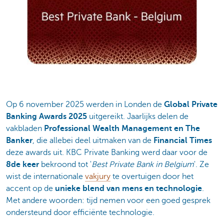
Op 6 november 2025 werden in Londen de
Global Private
Banking Awards 2025
uitgereikt. Jaarlijks delen de
vakbladen
Professional Wealth Management en The
Banker
, die allebei deel uitmaken van de
Financial Times
deze awards uit. KBC Private Banking werd daar voor de
8de keer
bekroond tot '
Best Private Bank in Belgium
'. Ze
wist de internationale
vakjury
te overtuigen door het
accent op de
unieke blend van mens en technologie
.
Met andere woorden:
tijd nemen voor een goed gesprek
ondersteund door efficiënte technologie.