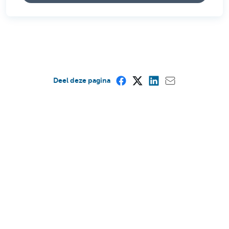
Deel deze pagina
Is deze pagina nuttig voor u?
Ja
Nee
Artificiële fluisteringen, de kunst van
Roel Heremans