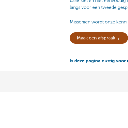
bank kiezen niet eenvoudig i
langs voor een tweede gesp
Misschien wordt onze kennis
Maak een afspraak
Is deze pagina nuttig voor 
Ontdek het volledige aanbod
Vragen? Cont