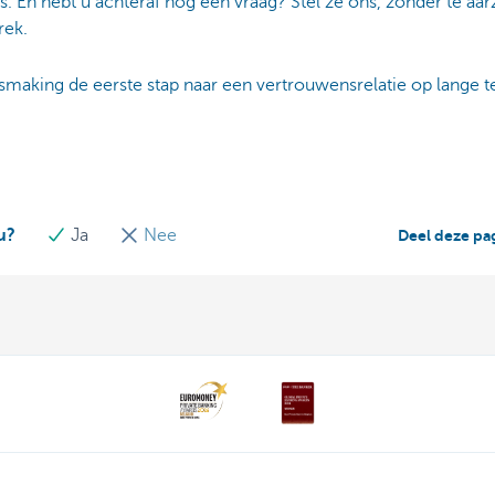
s. En hebt u achteraf nog een vraag? Stel ze ons, zonder te a
rek.
making de eerste stap naar een vertrouwensrelatie op lange t
u?
Ja
Nee
Deel deze pa
acteer ons