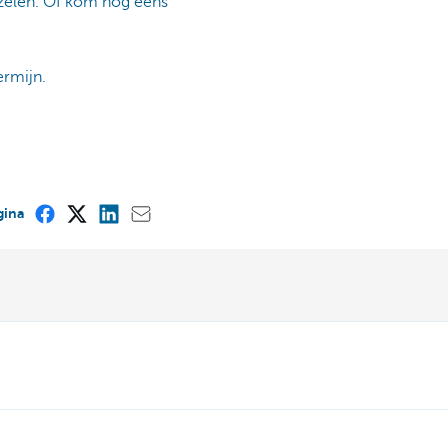
arzelen. Of kom nog eens
ermijn.
gina