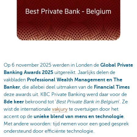
Op 6 november 2025 werden in Londen de
Global Private
Banking Awards 2025
uitgereikt. Jaarlijks delen de
vakbladen
Professional Wealth Management en The
Banker
, die allebei deel uitmaken van de
Financial Times
deze awards uit. KBC Private Banking werd daar voor de
8de keer
bekroond tot '
Best Private Bank in Belgium
'. Ze
wist de internationale
vakjury
te overtuigen door het
accent op de
unieke blend van mens en technologie
.
Met andere woorden:
tijd nemen voor een goed gesprek
ondersteund door efficiënte technologie.