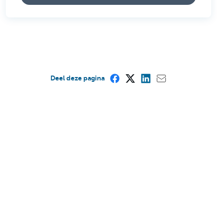
Deel deze pagina
Is deze pagina nuttig voor u?
Ja
Nee
Asbestattest vanaf 23 november 2022
verplicht in Vlaanderen