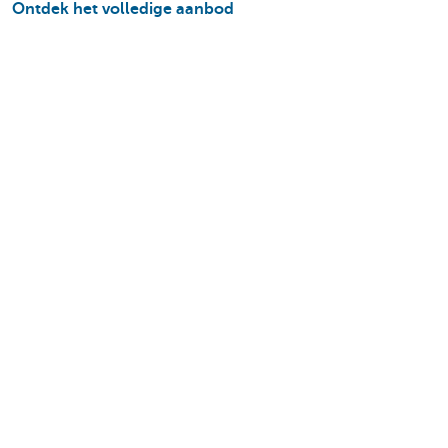
Ontdek het volledige aanbod
Private Plan
Vermogensbeheer
Successie
Services
Wealth Management
Over ons
Nieuws
Publicaties
Vragen? Contacteer ons
Onze kantoren
Een afspraak maken