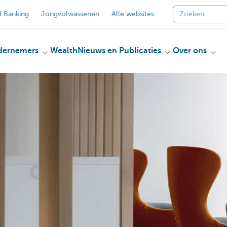
 Banking
Jongvolwassenen
Alle websites
dernemers
Wealth
Nieuws en Publicaties
Over ons