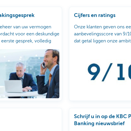
akingsgesprek
Cijfers en ratings
beheer van uw vermogen
Onze klanten geven ons e
ordacht voor een deskundige
aanbevelingsscore van 9/10
 eerste gesprek, volledig
dat getal liggen onze ambi
 en in alle discretie.
onze cijfers en ratings.
Schrijf u in op de KBC 
Banking nieuwsbrief