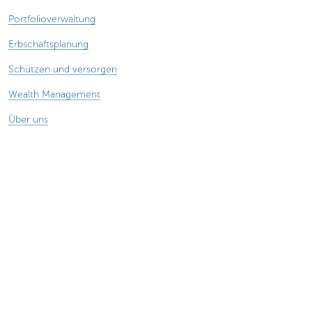
Portfolioverwaltung
Erbschaftsplanung
Schützen und versorgen
Wealth Management
Ùber uns
Haben Sie noch Fragen?
KBC in Ihrer Nahe
Termin vereinbaren
Kontaktieren Sie uns
Card Stop 078 170 170
Achtung, Geld leihen kostet auch Geld.