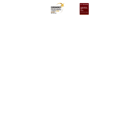
Übersicht
Private Plan
Portfolioverwaltung
Erbschaftsplanung
Schützen und versorgen
Wealth Management
Ùber uns
Haben Sie noch Fragen?
KBC in Ihrer Nahe
Termin vereinbaren