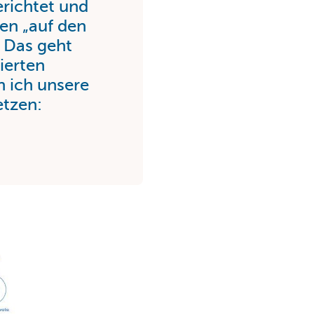
erichtet und
en „auf den
 Das geht
rierten
 ich unsere
etzen: