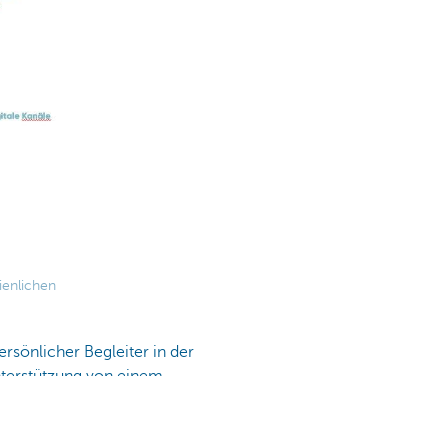
ienlichen
ersönlicher Begleiter in der
nterstützung von einem
 und
Versicherungen
, sowohl
jederzeit für Sie