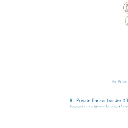
Ihr Priv
Ihr Private Banker bei der KB
komplexen Materie der Verm
KBC-Experten: von
Geldanl
für das Privat- als auch für