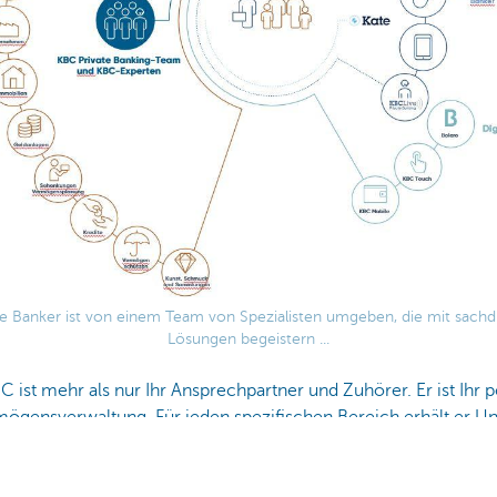
ate Banker ist von einem Team von Spezialisten umgeben, die mit sachd
Lösungen begeistern ...
C ist mehr als nur Ihr Ansprechpartner und Zuhörer. Er ist Ihr p
ögensverwaltung. Für jeden spezifischen Bereich erhält er U
agen
bis zur
Erbschaftsplanung
, von
Immobilien
bis zu Steuern
 das Firmenvermögen. Auf dieses Netzwerk von Experten kann er 