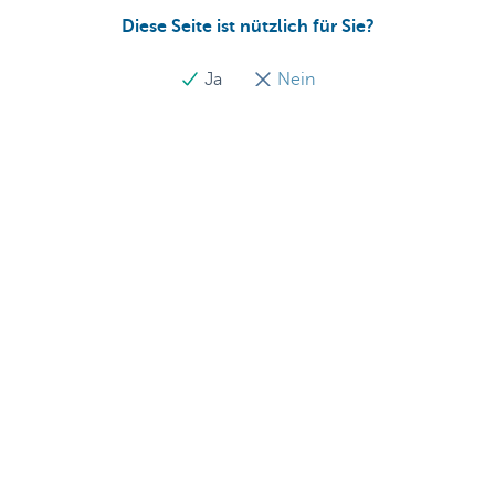
Diese Seite ist nützlich für Sie?
Ja
Nein
Übersicht
Private Plan
Portfolioverwaltung
Erbschaftsplanung
Schützen und versorgen
Wealth Management