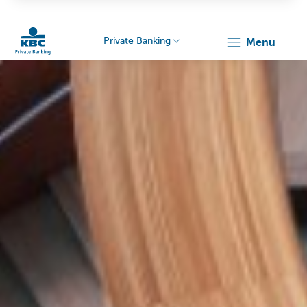
Private Banking
menu
KBC
Particulieren