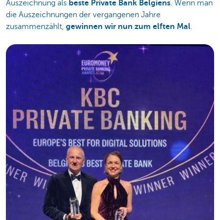
Auszeichnung als
beste Private Bank Belgiens
. Wenn man
die Auszeichnungen der vergangenen Jahre
zusammenzählt,
gewinnen wir nun zum elften Mal
.