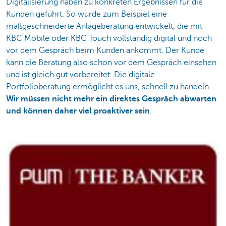
Digitalisierung haben zu konkreten Ergebnissen für die
Kunden geführt. So wurde zum Beispiel eine
maßgeschneiderte Anlageberatung entwickelt, die mit
KBC Mobile oder KBC Touch vollständig digital und noch
vor dem Gespräch beim Kunden ankommt. Der Kunde
kann die Beratung also schon vor dem Gespräch einsehen
und ist gleich gut vorbereitet. Die digitale
Portfolioberatung ermöglicht es uns, schnell zu handeln.
Wir müssen nicht mehr ein direktes Gespräch abwarten
und können daher viel proaktiver sein
.