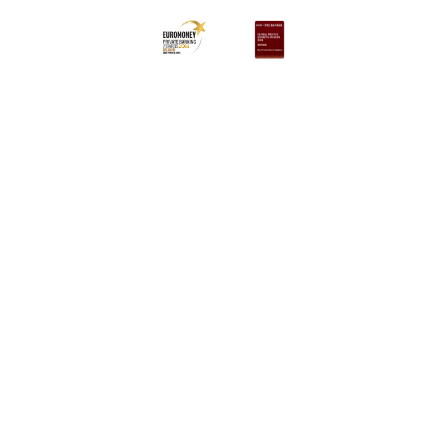
Übersicht
Private Plan
Portfolioverwaltung
Erbschaftsplanung
Schützen und versorgen
Wealth Management
Ùber uns
Haben Sie noch Fragen?
KBC in Ihrer Nahe