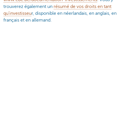
trouverez également un
résumé de vos droits en tant
qu'investisseu
r, disponible en néerlandais, en anglais, en
français et en allemand.
La valeur nette d'inventaire peut être consultée sur
www.beama.be
, sur KBC Mobile ou CBC Mobile.
En cas de plainte, veuillez vous adresser, pour KBC, à
plaintes@kbc.be
, tél. 016 43 25 94 ou à
ombudsman@ombudsfin.be
. et, pour CBC, à
gestiondesplaintes@cbc.be
, au 081 803 163 ou à
ombudsman@ombudsfin.be
..
* Surfez sur
www.kbc.be/lexique
ou
www.cbc.be/lexique
pour consulter notre lexique de termes financiers et
économiques.
Vous souhaitez investir dans ce fonds?