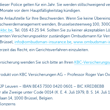
ieser Police gelten für ein Jahr. Sie werden stillschweigend ver
i Monate vor dem Hauptfälligkeitstag kündigen.
erste Anlaufstelle für Ihre Beschwerden. Wenn Sie keine Übere
Beschwerdemanagement wenden, Brusselsesteenweg 100, 300
kbc.be
, Tel. 016 43 25 94. Sollten Sie zu keiner akzeptable
esamten Versicherungssektor zuständigen Ombudsmann für Ve
Brüssel,
info@ombudsman-insurance.be
,
www.ombudsman-in
zeit das Recht, ein Gerichtsverfahren einzuleiten.
ersicherung wenden Sie sich bitte an Ihren
KBC-Versicherungsv
 Produkt von KBC Versicherungen AG – Professor Roger Van Ov
RJP Leuven – IBAN BE43 7300 0420 0601 – BIC KREDBEBB
lle Zweige unter Code 0014 (K. E. 4. Juli 1979, B. S. 14. Juli
aan 14, 1000 Brüssel, Belgien.
Konzerns