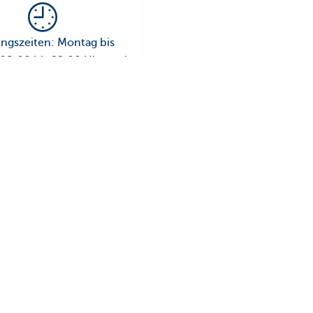
ngszeiten: Montag bis
: 08:00 bis 22:00 Uhr und
g: 09:00 bis 17:00 Uhr
fehlen