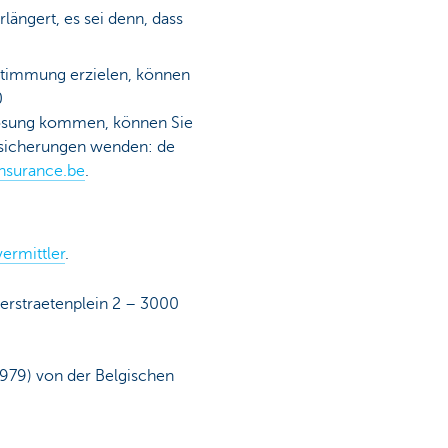
längert, es sei denn, dass
instimmung erzielen, können
0
n Lösung kommen, können Sie
rsicherungen wenden: de
surance.be
.
ermittler
.
erstraetenplein 2 – 3000
 1979) von der Belgischen