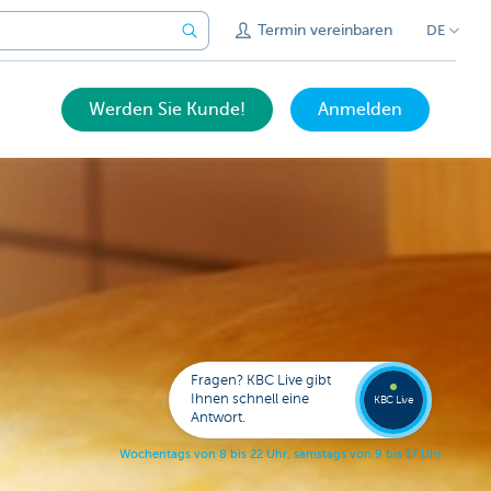
Termin vereinbaren
DE
Werden Sie Kunde!
Anmelden
Expert
KBC
Live
anrufe
Fragen? KBC Live gibt
078
Ihnen schnell eine
353
KBC Live
138
Antwort.
W
o
c
h
e
n
t
a
g
s
v
o
n
8
b
i
s
2
2
U
h
r
,
s
a
m
s
t
a
g
s
v
o
n
9
b
i
s
1
7
U
h
r
.