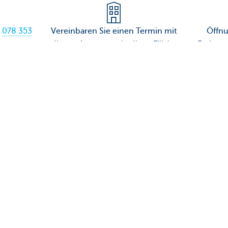
r
078 353
Vereinbaren Sie einen Termin mit
Öffnu
Ihrem Agenten oder Ihrer Filiale
Freitag
Samsta
Rufen sie uns an!
Sie?
Ja
Nein
Diese Seite weiteremp