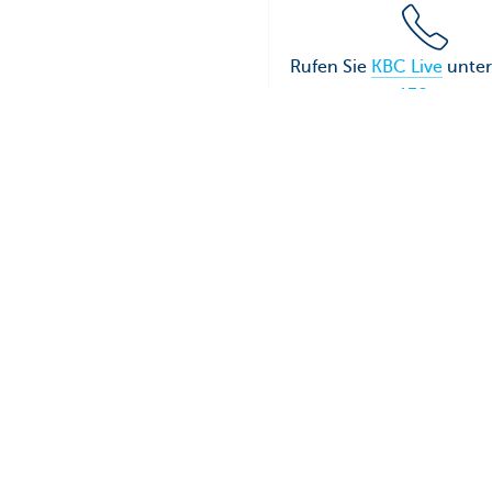
Rufen Sie
KBC Live
unte
138
an
Diese Seite ist nützlich für 
Weiterführende Produkte