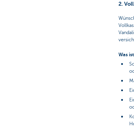
2. Vo
Wünsch
Vollkas
Vandal
versich
Was ist
Sc
o
Ma
Ei
Ei
o
Ko
Ho