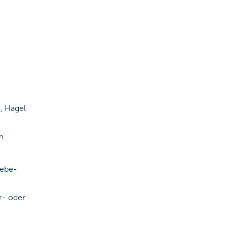
, Hagel
m.
iebe-
r- oder