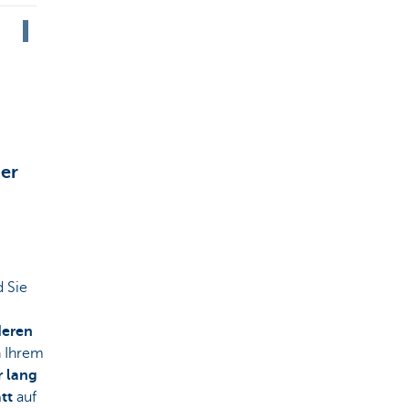
ter
d Sie
eren
n Ihrem
r lang
att
auf