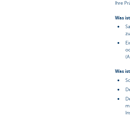
Ihre Pr
Was ist
Sa
zu
Ei
od
(A
Was ist
Sc
De
De
mi
In