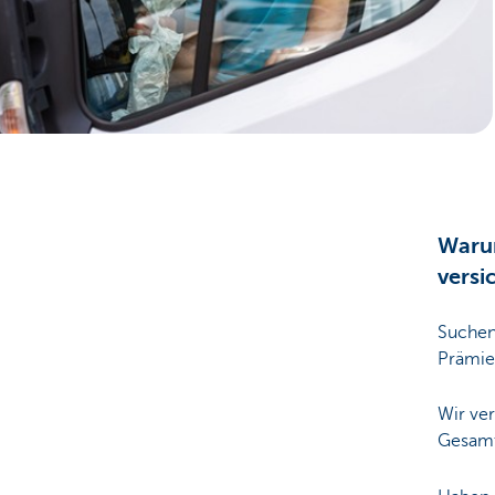
Unternehmer
Warum
versi
Suchen 
Prämi
Wir ver
Gesamt