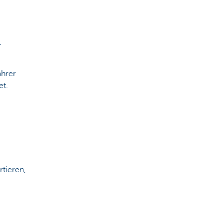
r
ahrer
et.
rtieren,