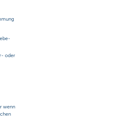
emmung
iebe-
r- oder
er wenn
ichen