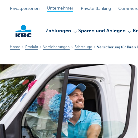
Unternehmer
Privatpersonen
Private Banking
Commerci
Zahlungen
Sparen und Anlegen
Kr
Home
Produkt
Versicherungen
Fahrzeuge
Versicherung für Ihren K
KBC