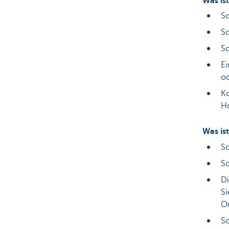
Was ist
Sc
S
Sc
Ei
o
Ko
Ho
Was is
Sc
Sc
Di
Si
Or
Sc