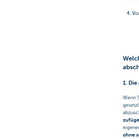
4. Vo
Welch
absch
1. Die
Wenn Si
gesetzl
abzusc
zufüg
eigenen
ohne s