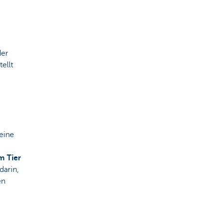
der
ellt
 eine
m Tier
darin,
en