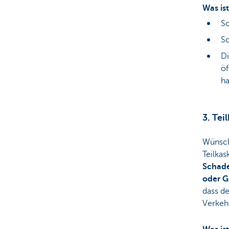
Was ist
Sc
Sc
Di
öf
ha
3. Tei
Wünsch
Teilkas
Schade
oder G
dass d
Verkehr