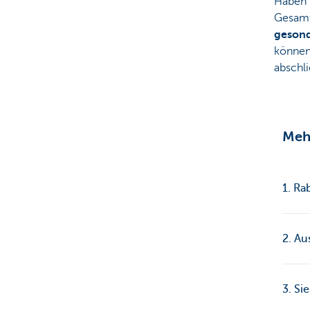
Haben 
Gesam
gesond
können
abschli
Mehr
1. Ra
2. Au
3. Si