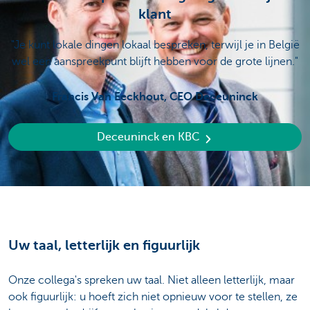
klant
"Je kunt lokale dingen lokaal bespreken, terwijl je in België
wel een aanspreekpunt blijft hebben voor de grote lijnen."
Francis Van Eeckhout, CEO Deceuninck
Deceuninck en KBC
Uw taal, letterlijk en figuurlijk
Onze collega's spreken uw taal. Niet alleen letterlijk, maar
ook figuurlijk: u hoeft zich niet opnieuw voor te stellen, ze