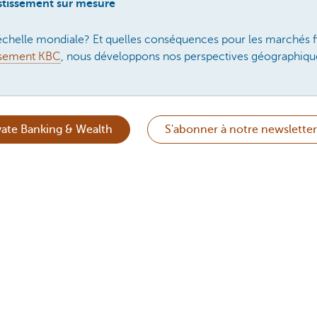
estissement sur mesure
l'échelle mondiale? Et quelles conséquences pour les marchés 
issement KBC
, nous développons nos perspectives géographiques
ate Banking & Wealth
S'abonner à notre newsletter
itue ni une recommandation d’investissement ni un conseil.
as Janssens
t Strategist, KBC Belgium
le pour vous?
Oui
Non