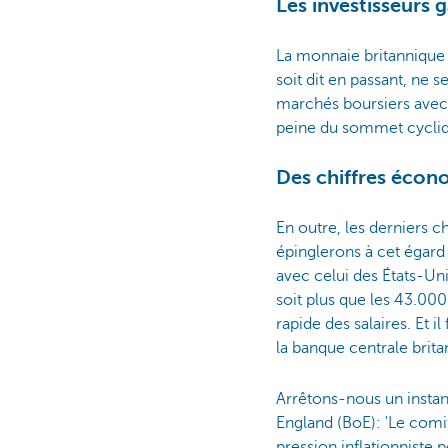
Les investisseurs 
La monnaie britannique ti
soit dit en passant, ne 
marchés boursiers avec
peine du sommet cycliq
Des chiffres écon
En outre, les derniers ch
épinglerons à cet égard 
avec celui des États-Un
soit plus que les 43.00
rapide des salaires. Et i
la banque centrale brita
Arrêtons-nous un instant
England (BoE): 'Le comit
pression inflationniste 