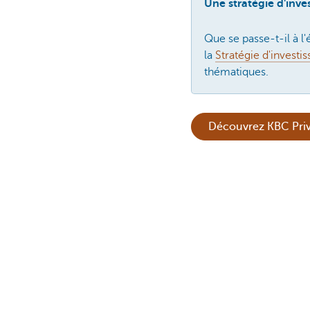
Une stratégie d'inv
Que se passe-t-il à 
la
Stratégie d'invest
thématiques.
Découvrez KBC Priv
Cette nouvelle ne const
Mathi
Marke
Cette page est-elle uti