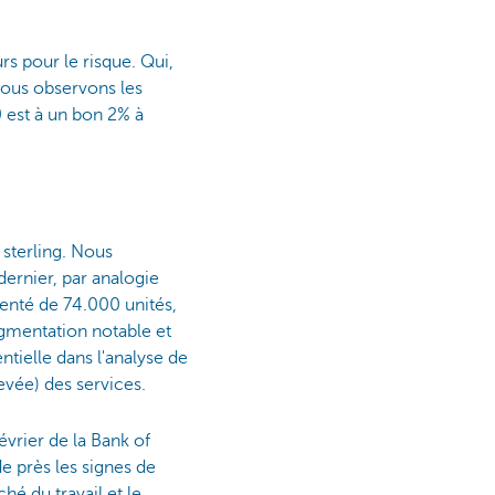
urs pour le risque. Qui,
 nous observons les
 est à un bon 2% à
 sterling. Nous
dernier, par analogie
enté de 74.000 unités,
gmentation notable et
entielle dans l'analyse de
levée) des services.
évrier de la Bank of
e près les signes de
hé du travail et le