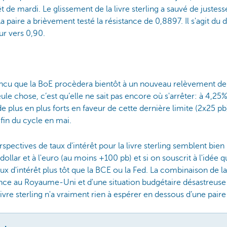
êt de mardi. Le glissement de la livre sterling a sauvé de justes
paire a brièvement testé la résistance de 0,8897. Il s'agit du 
ur vers 0,90.
cu que la BoE procèdera bientôt à un nouveau relèvement de s
le chose, c’est qu’elle ne sait pas encore où s'arrêter: à 4,2
 plus en plus forts en faveur de cette dernière limite (2x25 pb
fin du cycle en mai.
erspectives de taux d'intérêt pour la livre sterling semblent bien 
dollar et à l'euro (au moins +100 pb) et si on souscrit à l'idée 
aux d'intérêt plus tôt que la BCE ou la Fed. La combinaison de la
nce au Royaume-Uni et d'une situation budgétaire désastreuse (
 livre sterling n'a vraiment rien à espérer en dessous d’une pai