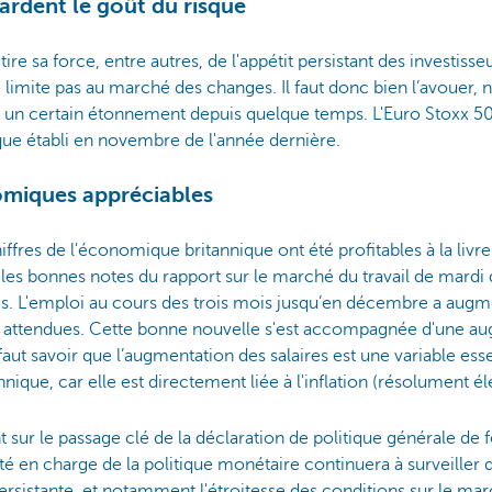
gardent le goût du risque
re sa force, entre autres, de l'appétit persistant des investisse
se limite pas au marché des changes. Il faut donc bien l’avouer,
 un certain étonnement depuis quelque temps. L'Euro Stoxx 50
ue établi en novembre de l'année dernière.
omiques appréciables
iffres de l'économique britannique ont été profitables à la livre
les bonnes notes du rapport sur le marché du travail de mardi 
is. L'emploi au cours des trois mois jusqu’en décembre a augm
0 attendues. Cette bonne nouvelle s'est accompagnée d'une au
l faut savoir que l’augmentation des salaires est une variable ess
nnique, car elle est directement liée à l'inflation (résolument é
 sur le passage clé de la déclaration de politique générale de f
é en charge de la politique monétaire continuera à surveiller d
persistante, et notamment l'étroitesse des conditions sur le marc