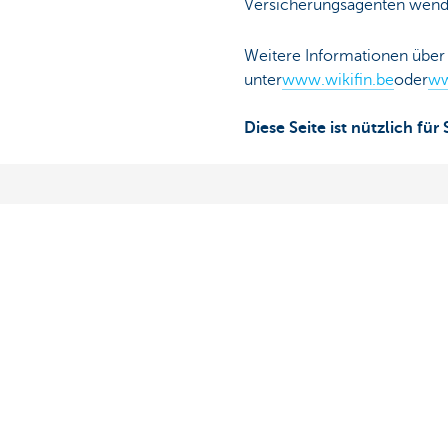
Versicherungsagenten wend
Weitere Informationen über 
unter
www.wikifin.be
oder
ww
Diese Seite ist nützlich für 
Übersicht
Haben Sie no
Zahlungen leisten und empfangen
Termin vereinb
Sparen und Anlegen
KBC in Ihrer N