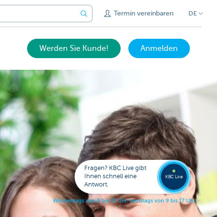
Termin vereinbaren
DE
Werden Sie Kunde!
Anmelden
Expert
KBC
Live
anrufe
Fragen? KBC Live gibt
078
Ihnen schnell eine
353
KBC Live
138
Antwort.
W
o
c
h
e
n
t
a
g
s
v
o
n
8
b
i
s
2
2
U
h
r
,
s
a
m
s
t
a
g
s
v
o
n
9
b
i
s
1
7
U
h
r
.