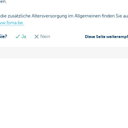
en.
die zusätzliche Altersversorgung im Allgemeinen finden Sie a
w.fsma.be.
Sie?
Ja
Nein
Diese Seite weiteremp
g Fragen?
Über uns
aren
Stellenangebote
ähe