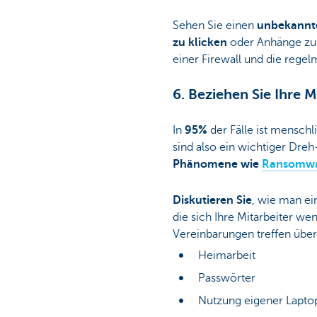
Sehen Sie einen
unbekann
zu
klicken
oder Anhänge zu ö
einer Firewall und die regel
6. Beziehen Sie Ihre M
In
95%
der Fälle ist menschl
sind also ein wichtiger Dre
Phänomene wie
Ransomwar
Diskutieren Sie
, wie man e
die sich Ihre Mitarbeiter w
Vereinbarungen treffen über
Heimarbeit
Passwörter
Nutzung eigener Lapto