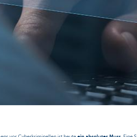
ens vor Cyberkriminellen ist heute
ein absolutes Muss
. Eine 