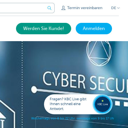
Termin vereinbaren
DE
Werden Sie Kunde!
Anmelden
Expert
KBC
Live
anrufe
Fragen? KBC Live gibt
078
Ihnen schnell eine
353
KBC Live
138
Antwort.
W
o
c
h
e
n
t
a
g
s
v
o
n
8
b
i
s
2
2
U
h
r
,
s
a
m
s
t
a
g
s
v
o
n
9
b
i
s
1
7
U
h
r
.