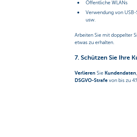
Öffentliche WLANs
Verwendung von USB-S
usw.
Arbeiten Sie mit doppelter 
etwas zu erhalten.
7. Schützen Sie Ihre 
Verlieren
Sie
Kundendaten
DSGVO-Strafe
von bis zu 4
anzuwenden.
Darin ist u.a. festgelegt, dass
hinaus müssen Sie auch nach
Diese Seite ist nützlich für 