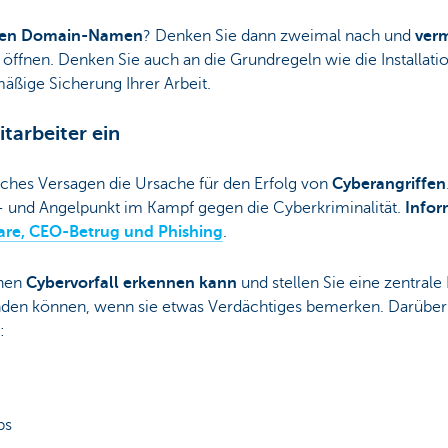
ten Domain-Namen
? Denken Sie dann zweimal nach und
verm
ffnen. Denken Sie auch an die Grundregeln wie die Installati
mäßige Sicherung Ihrer Arbeit.
itarbeiter ein
iches Versagen die Ursache für den Erfolg von
Cyberangriffen
h- und Angelpunkt im Kampf gegen die Cyberkriminalität.
Infor
e, CEO-Betrug und Phishing
.
inen
Cybervorfall erkennen kann
und stellen Sie eine zentrale
enden können, wenn sie etwas Verdächtiges bemerken. Darüber h
:
ps