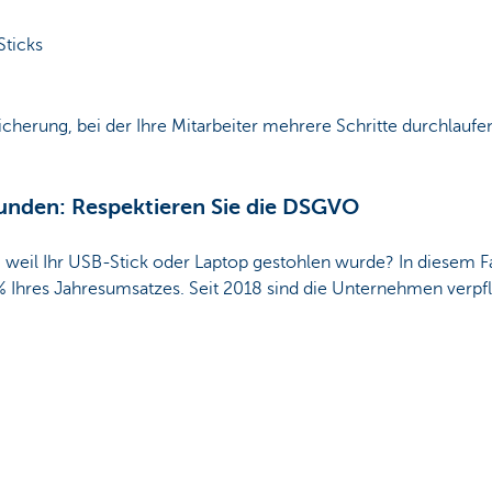
ticks
Sicherung, bei der Ihre Mitarbeiter mehrere Schritte durchlau
Kunden: Respektieren Sie die DSGVO
, weil Ihr USB-Stick oder Laptop gestohlen wurde? In diesem Fal
% Ihres Jahresumsatzes. Seit 2018 sind die Unternehmen verpf
 Sie
Ihre Kunden
um die
Erlaubnis
bitten müssen, ihre Daten 
weisen können, dass Sie diese Erlaubnis erhalten haben.
Sie?
Ja
Nein
Diese Seite weiteremp