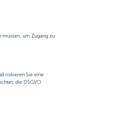
fen müssen, um Zugang zu
l riskieren Sie eine
lichtet, die DSGVO
zu verarbeiten. Darüber
fehlen