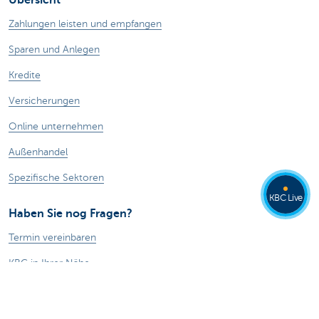
Zahlungen leisten und empfangen
Sparen und Anlegen
Kredite
Versicherungen
Online unternehmen
Außenhandel
Spezifische Sektoren
KBC Live
Haben Sie nog Fragen?
Termin vereinbaren
KBC in Ihrer Nähe
Fragen, Probleme oder Beschwerden?
Card Stop 078 170 170