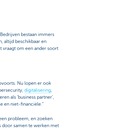
. Bedrijven bestaan immers
, altijd beschikbaar en
Dat vraagt om een ander soort
zovoorts. Nu lopen er ook
bersecurity,
digitalisering
,
ren als ‘business partner’,
e en niet-financiële.”
 een probleem, en zoeken
is door samen te werken met