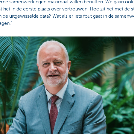
rne samenwerkingen maximaal willen benutten. We gaan ook nie
 het in de eerste plaats over vertrouwen. Hoe zit het met de sta
 de uitgewisselde data? Wat als er iets fout gaat in de samenw
agen.”