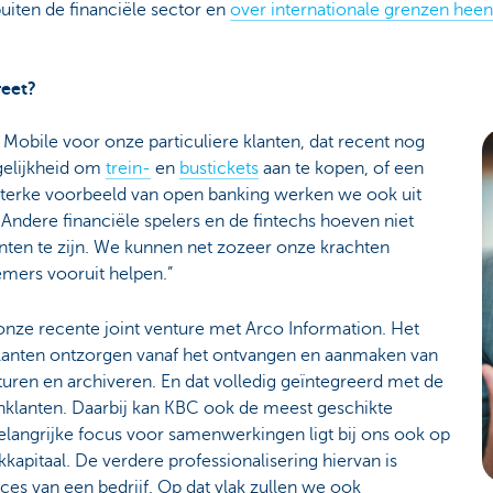
uiten de financiële sector en
over internationale grenzen heen
reet?
C Mobile voor onze particuliere klanten, dat recent nog
gelijkheid om
trein-
en
bustickets
aan te kopen, of een
 sterke voorbeeld van open banking werken we ook uit
Andere financiële spelers en de fintechs hoeven niet
ten te zijn. We kunnen net zozeer onze krachten
mers vooruit helpen.”
onze recente joint venture met Arco Information. Het
 klanten ontzorgen vanaf het ontvangen en aanmaken van
rsturen en archiveren. En dat volledig geïntegreerd met de
nklanten. Daarbij kan KBC ook de meest geschikte
belangrijke focus voor samenwerkingen ligt bij ons ook op
kkapitaal. De verdere professionalisering hiervan is
cces van een bedrijf. Op dat vlak zullen we ook