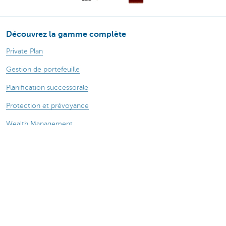
Découvrez la gamme complète
Private Plan
Gestion de portefeuille
Planification successorale
Protection et prévoyance
Wealth Management
À propos de nous
Actualité
Des questions ? N'hésitez pas à nous contacter !
KBC près de chez vous
Prendre rendez-vous