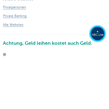
Privatpersonen
Private Banking
Alle Websites
KBC Live
Achtung, Geld leihen kostet auch Geld.
®
Tarife
Sitemap
Rechtliche Informationen
Kontakt
Dokumentation
Responsible disclosure
Barrierefreiheit