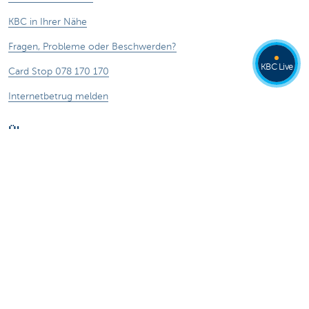
KBC in Ihrer Nähe
Fragen, Probleme oder Beschwerden?
KBC Live
Card Stop 078 170 170
Internetbetrug melden
Über uns
Stellenangebote
Andere Websites
Privatpersonen
Private Banking
Alle Websites