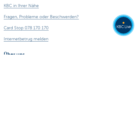
KBC in Ihrer Nähe
Fragen, Probleme oder Beschwerden?
KBC Live
Card Stop 078 170 170
Internetbetrug melden
Über uns
Stellenangebote
Andere Websites
Privatpersonen
Private Banking
Alle Websites
Achtung, Geld leihen kostet auch Geld.