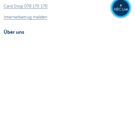
Card Stop 078 170 170
KBC Live
Internetbetrug melden
Über uns
Stellenangebote
Andere Websites
Privatpersonen
Private Banking
Alle Websites
Achtung, Geld leihen kostet auch Geld.
®
Tarife