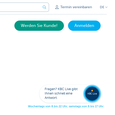
Termin vereinbaren
DE
Werden Sie Kunde!
Anmelden
Bitten
Sie um
Fragen? KBC Live gibt
Rückru
Ihnen schnell eine
KBC Live
Antwort.
W
o
c
h
e
n
t
a
g
s
v
o
n
8
b
i
s
2
2
U
h
r
,
s
a
m
s
t
a
g
s
v
o
n
9
b
i
s
1
7
U
h
r
.