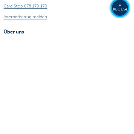
Card Stop 078 170 170
KBC Live
Internetbetrug melden
Über uns
Stellenangebote
Andere Websites
Privatpersonen
Private Banking
Alle Websites
Achtung, Geld leihen kostet auch Geld.
®
Tarife