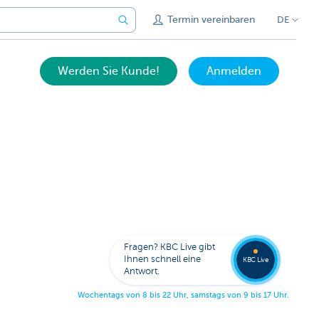
Termin vereinbaren
DE
Werden Sie Kunde!
Anmelden
Bitten
Sie um
Fragen? KBC Live gibt
Rückru
Ihnen schnell eine
KBC Live
Antwort.
W
o
c
h
e
n
t
a
g
s
v
o
n
8
b
i
s
2
2
U
h
r
,
s
a
m
s
t
a
g
s
v
o
n
9
b
i
s
1
7
U
h
r
.