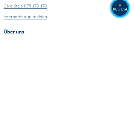
Card Stop 078 170 170
KBC Live
Internetbetrug melden
Über uns
Stellenangebote
Andere Websites
Privatpersonen
Private Banking
Alle Websites
Achtung, Geld leihen kostet auch Geld.
®
Tarife