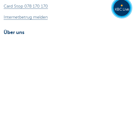
Card Stop 078 170 170
KBC Live
Internetbetrug melden
Über uns
Stellenangebote
Andere Websites
Privatpersonen
Private Banking
Alle Websites
Achtung, Geld leihen kostet auch Geld.
®
Tarife