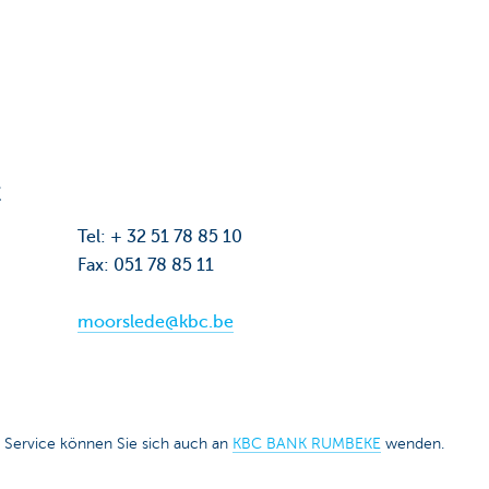
E
Tel: + 32 51 78 85 10
Fax: 051 78 85 11
moorslede@kbc.be
 Service können Sie sich auch an
KBC BANK RUMBEKE
wenden.