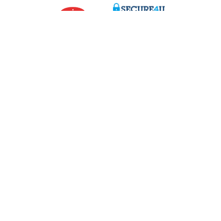
g Fragen?
Über uns
aren
Stellenangebote
ähe
eme oder Beschwerden?
170 170
 melden
d.