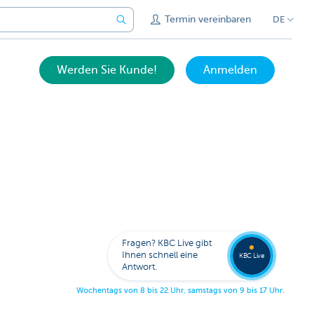
Termin vereinbaren
DE
Werden Sie Kunde!
Anmelden
Bitten
Sie um
Fragen? KBC Live gibt
Rückru
Ihnen schnell eine
KBC Live
Antwort.
W
o
c
h
e
n
t
a
g
s
v
o
n
8
b
i
s
2
2
U
h
r
,
s
a
m
s
t
a
g
s
v
o
n
9
b
i
s
1
7
U
h
r
.