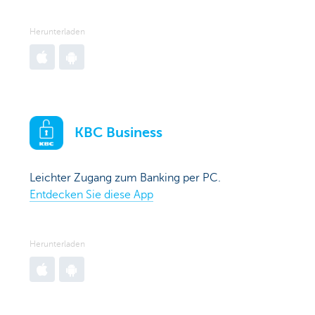
Herunterladen
Go
Go
to
to
Apple
Google
App
Play
KBC Business
Store
Store
Leichter Zugang zum Banking per PC.
Entdecken Sie diese App
Herunterladen
Go
Go
to
to
Apple
Google