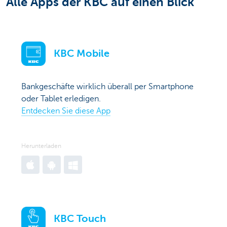
Alle Apps der KBC auf einen Blick
KBC Mobile
Bankgeschäfte wirklich überall per Smartphone
oder Tablet erledigen.
Entdecken Sie diese App
Herunterladen
Go
Go
Go
to
to
to
Apple
Google
Windows
App
Play
App
KBC Touch