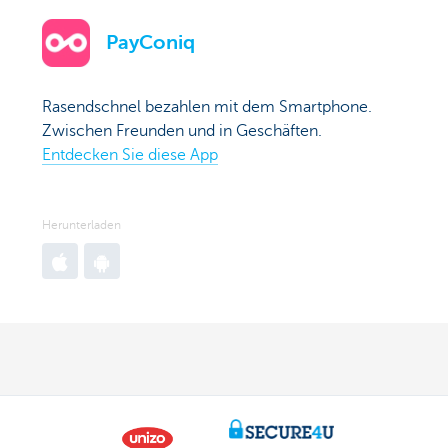
App
Play
PayConiq
Store
Store
Rasendschnel bezahlen mit dem Smartphone.
Zwischen Freunden und in Geschäften.
Entdecken Sie diese App
Herunterladen
Go
Go
to
to
Apple
Google
App
Play
Store
Store