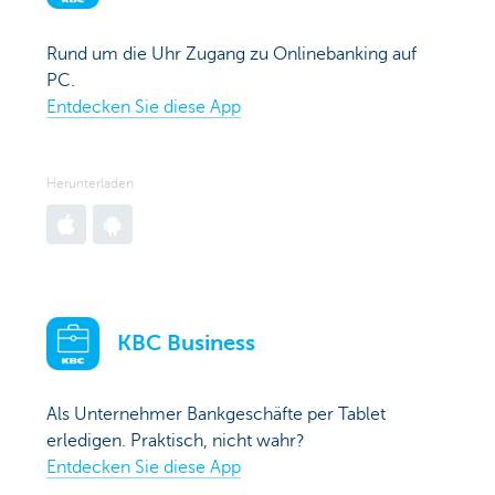
Store
Store
Store
Rund um die Uhr Zugang zu Onlinebanking auf
PC.
Entdecken Sie diese App
Herunterladen
Go
Go
to
to
Apple
Google
App
Play
KBC Business
Store
Store
Als Unternehmer Bankgeschäfte per Tablet
erledigen. Praktisch, nicht wahr?
Entdecken Sie diese App