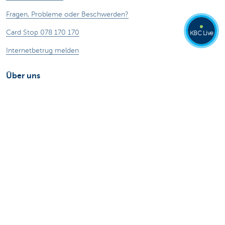
Fragen, Probleme oder Beschwerden?
Card Stop 078 170 170
KBC Live
Internetbetrug melden
Über uns
Stellenangebote
Andere Websites
Privatpersonen
Private Banking
Alle Websites
Achtung, Geld leihen kostet auch Geld.