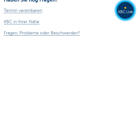
Haben Sie nog Fragen?
Termin vereinbaren
KBC Live
KBC in Ihrer Nähe
Fragen, Probleme oder Beschwerden?
Card Stop 078 170 170
Internetbetrug melden
Über uns
Stellenangebote
Andere Websites
Privatpersonen
Private Banking
Alle Websites