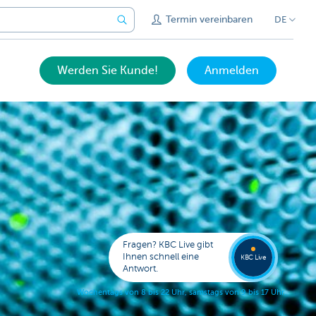
Termin vereinbaren
DE
Werden Sie Kunde!
Anmelden
Bitten
Sie um
Fragen? KBC Live gibt
Rückru
Ihnen schnell eine
KBC Live
Antwort.
W
o
c
h
e
n
t
a
g
s
v
o
n
8
b
i
s
2
2
U
h
r
,
s
a
m
s
t
a
g
s
v
o
n
9
b
i
s
1
7
U
h
r
.