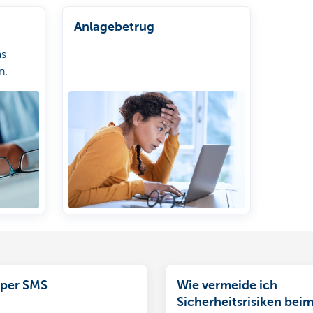
Anlagebetrug
as
n.
 per SMS
Wie vermeide ich
Sicherheitsrisiken bei