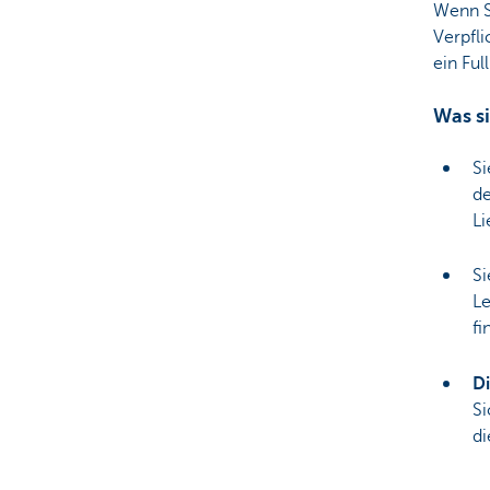
Wenn S
Verpfli
ein Ful
Was si
S
de
Li
Si
Le
fi
Di
Si
di