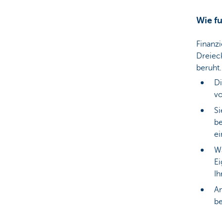
Wie fu
Unternehmer
Finanzi
Dreiec
beruht.
D
vo
Si
be
e
W
Ei
Ih
Am
be