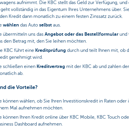
wagens aufnimmt. Die KBC stellt das Geld zur Verfügung, und 
geht vollständig in das Eigentum Ihres Unternehmens über. Si
den Kredit dann monatlich zu einem festen Zinssatz zurück.
e
wählen
das Auto
selbst
aus.
e übermitteln uns das
Angebot oder das Bestellformular
und 
s den Betrag mit, den Sie leihen möchten.
e KBC führt eine
Kreditprüfung
durch und teilt Ihnen mit, ob 
edit genehmigt wird.
e schließen einen
Kreditvertrag
mit der KBC ab und zahlen den
natlich ab.
nd die Vorteile?
e können wählen, ob Sie Ihren Investitionskredit in Raten oder 
inem Mal aufnehmen möchten.
e können Ihren Kredit online über KBC Mobile, KBC Touch ode
usiness Dashboard aufnehmen.