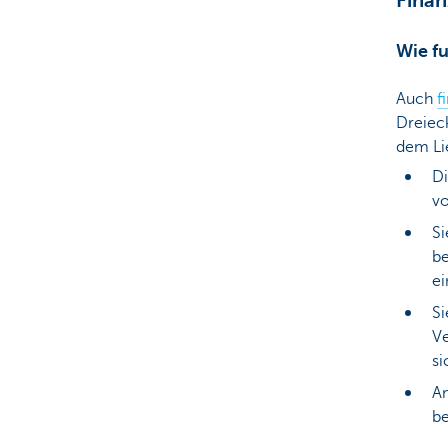
Finan
Wie fu
Auch
f
Dreiec
dem Li
D
vo
Si
be
e
Si
Ve
si
Am
be