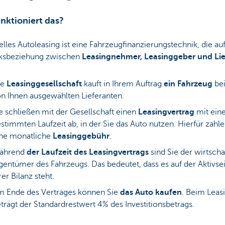
nktioniert das?
elles Autoleasing ist eine Fahrzeugfinanzierungstechnik, die auf
ksbeziehung zwischen
Leasingnehmer, Leasinggeber und Lie
ie
Leasinggesellschaft
kauft in Ihrem Auftrag
ein Fahrzeug
be
n Ihnen ausgewählten Lieferanten.
e schließen mit der Gesellschaft einen
Leasingvertrag
mit ein
stimmten Laufzeit ab, in der Sie das Auto nutzen. Hierfür zahle
ine monatliche
Leasinggebühr
.
ährend
der Laufzeit des Leasingvertrags
sind Sie der wirtscha
gentümer des Fahrzeugs. Das bedeutet, dass es auf der Aktivse
rer Bilanz steht.
 Ende des Vertrages können Sie
das Auto kaufen
. Beim Leas
trägt der Standardrestwert 4% des Investitionsbetrags.