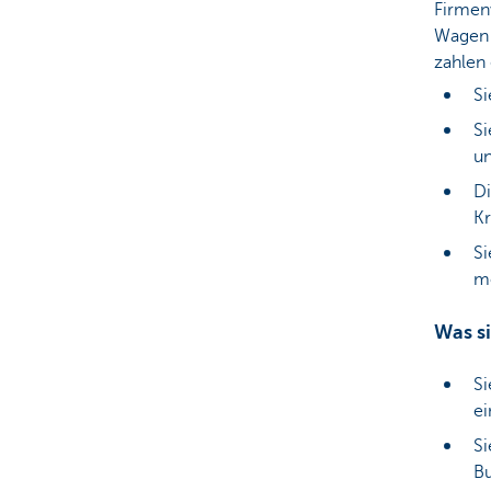
Firmen
Wagen 
zahlen 
Si
Si
un
Di
Kr
Si
mo
Was si
Si
e
Si
B