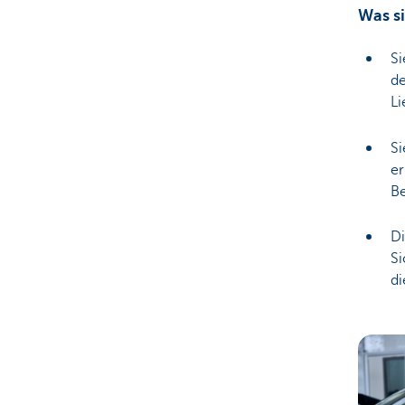
Was si
S
de
Li
Si
er
Be
D
Si
di