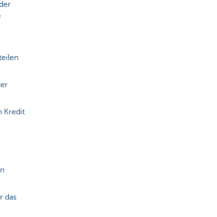
der
e
teilen
der
 Kredit
in
r das