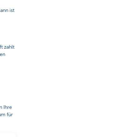
ann ist
t zahlt
den
n Ihre
um für