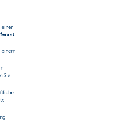
 einer
ferant
i einem
er
n Sie
ftliche
ite
ing