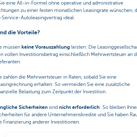
ie eine All-in-Formel ohne operative und administrative
chtungen zu einer festen monatlichen Leasingrate wünschen, d
l-Service-Autoleasingvertrag ideal.
nd die Vorteile?
ie müssen
keine Vorauszahlung
leisten: Die Leasinggesellschaf
n vollen Investitionsbetrag einschließlich Mehrwertsteuer an 
eferanten.
e zahlen die Mehrwertsteuer in Raten, sobald Sie eine
asingrechnung erhalten: So vermeiden Sie eine zusätzliche
nanzielle Belastung zum Zeitpunkt der Investition.
ngliche Sicherheiten
sind
nicht erforderlich
: So bleiben Ihne
cherheiten für andere Unternehmenskredite und Sie haben Ra
e Finanzierung anderer Investitionen.