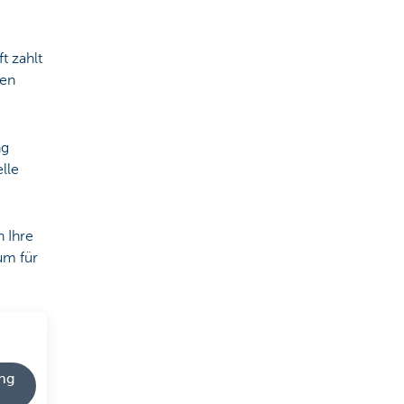
t zahlt
den
ng
lle
n Ihre
um für
ing