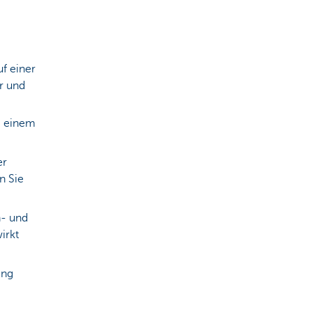
uf einer
r und
i einem
er
n Sie
- und
irkt
ing