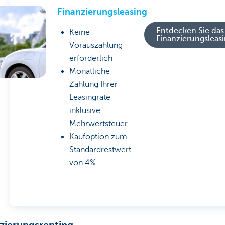
Finanzierungsleasing
Entdecken Sie das
Keine
Finanzierungsleasi
Vorauszahlung
erforderlich
Monatliche
Zahlung Ihrer
Leasingrate
inklusive
Mehrwertsteuer
Kaufoption zum
Standardrestwert
von 4%