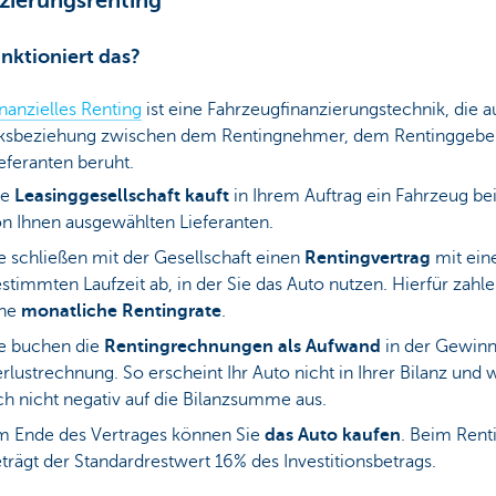
zierungsrenting
nktioniert das?
inanzielles Renting
ist eine Fahrzeugfinanzierungstechnik, die a
ksbeziehung zwischen dem Rentingnehmer, dem Rentinggebe
eferanten beruht.
ie
Leasinggesellschaft kauft
in Ihrem Auftrag ein Fahrzeug be
n Ihnen ausgewählten Lieferanten.
e schließen mit der Gesellschaft einen
Rentingvertrag
mit ein
stimmten Laufzeit ab, in der Sie das Auto nutzen. Hierfür zahle
ine
monatliche Rentingrate
.
e buchen die
Rentingrechnungen als Aufwand
in der Gewinn
rlustrechnung. So erscheint Ihr Auto nicht in Ihrer Bilanz und w
ch nicht negativ auf die Bilanzsumme aus.
 Ende des Vertrages können Sie
das Auto kaufen
. Beim Rent
trägt der Standardrestwert 16% des Investitionsbetrags.