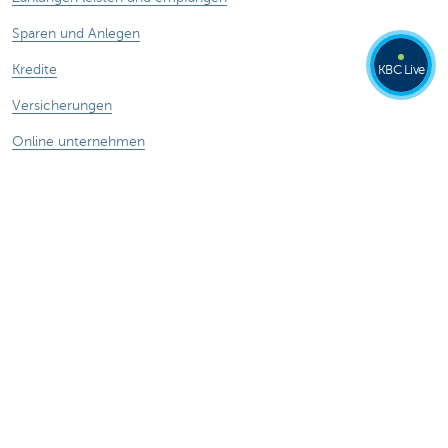
Sparen und Anlegen
Kredite
KBC Live
Versicherungen
Online unternehmen
Außenhandel
Spezifische Sektoren
Haben Sie nog Fragen?
Termin vereinbaren
KBC in Ihrer Nähe
Fragen, Probleme oder Beschwerden?
Card Stop 078 170 170
Internetbetrug melden